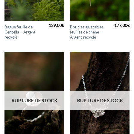
129,00
€
177,00
€
Bague feuille de
Boucles ajustables
Centella – Argent
feuilles de chêne –
recyclé
Argent recyclé
RUPTURE DE STOCK
RUPTURE DE STOCK