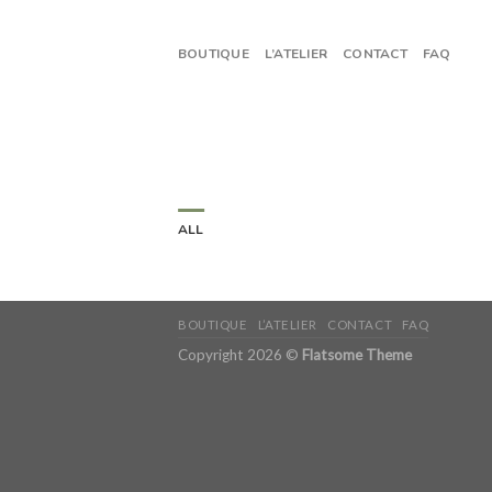
Skip
to
BOUTIQUE
L’ATELIER
CONTACT
FAQ
content
ALL
BOUTIQUE
L’ATELIER
CONTACT
FAQ
Copyright 2026 ©
Flatsome Theme